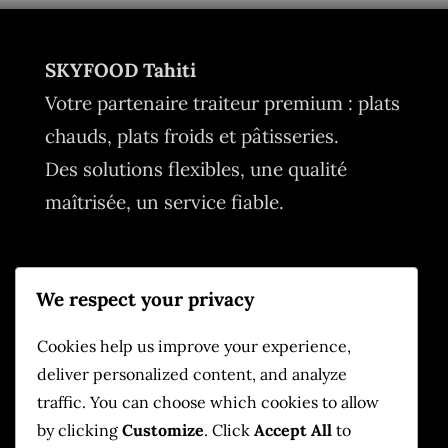
SKYFOOD Tahiti
Votre partenaire traiteur premium : plats
chauds, plats froids et pâtisseries.
Des solutions flexibles, une qualité
maîtrisée, un service fiable.
Contact
We respect your privacy
📧
info@skyfoodtahiti.com
📞
+689 87 779 097
Cookies help us improve your experience,
deliver personalized content, and analyze
📍
Tahiti, Polynésie française
traffic. You can choose which cookies to allow
by clicking
Customize
. Click
Accept All
to